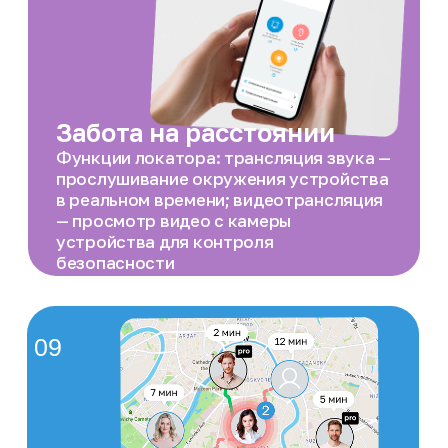
Помощь с багажом
С услугами «Встретить» и
«Проводить» поможем донести любой
багаж до двери или автомобиля
Крупногабаритный багаж
Мы берём на себя перевозку
объёмных и нестандартных
предметов: велосипеды, сноуборды и
лыжи