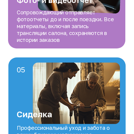
экстренный контакт; звонок в
112
12
Оповещение о пропаже
Если ваш близкий человек или
питомец пропал, вы можете
мгновенно оповестить всех
пользователей и
сопровождающих в городе через
приложение