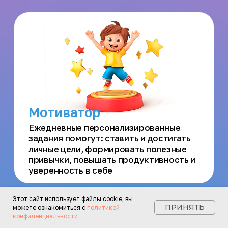
Психологический
тест и проверка
документов
Для гарантии безопасности
и профессионализма
каждого сопровождающего
Забота на
расстоянии
Этот сайт использует файлы
cookie
, вы
Локатор позволяет
ПРИНЯТЬ
можете ознакомиться с
политикой
передавать звуки из
конфиденциальности
окружения устройства и