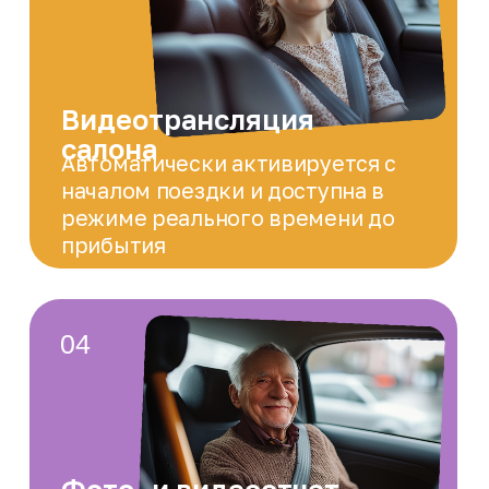
Помощь окружающих
В любое время вы или ваши близкие
можете вызвать помощь
окружающих, включая наших
профессиональных
сопровождающих
11
Кнопка SOS
В различных экстренных
ситуациях поможет набор
действий кнопки SOS:
оповещение о пропаже; помощь
окружающих; экстренный чат;