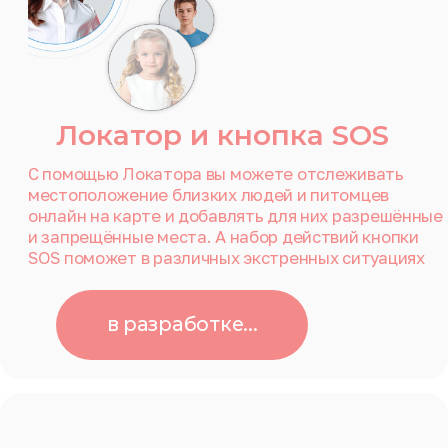
Встречаем и провожаем
Мы сопровождаем пассажиров
от двери до двери и помогаем с
багажом
02
Проверка кода
Сверка идентификационных кодов при
встрече гарантирует соответствие данных
пассажира и сопровождающего, а также
минимизирует риски ошибок
и мошенничеств
03