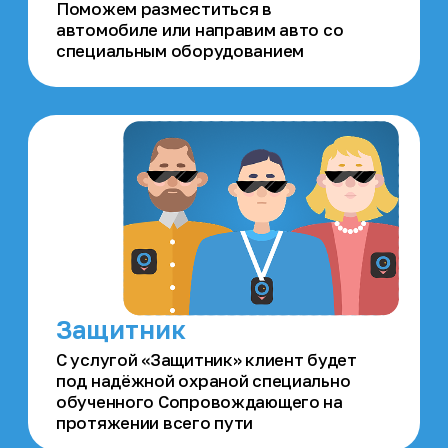
Фото и
видеоотчет
До и после поездки, а
также запись
трансляции из салона
Оповещение
о пропаже
Функция позволяет
мгновенно сообщить об
исчезновении близкого