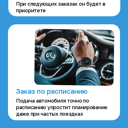
Награды и
достижения
Система наград и достижений добавляет
игровые элементы в приложение, делая
взаимодействие с ним увлекательным, а
профиль пользователя — уникальным
Интеграция с Алисой
Поддержка голосовых команд через
Алису: совершение заказов и
отслеживание местоположения
близких и питомцев