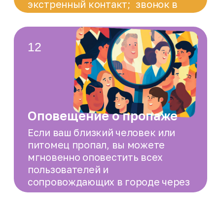
Технологии на основе ИИ
Искусственный интеллект используется
для автоматизации процессов и
поддержки клиентов. Он применяется для
распознавания лиц, идентификации
объектов и анализа данных.
Благотворительность
Подключая округление стоимости