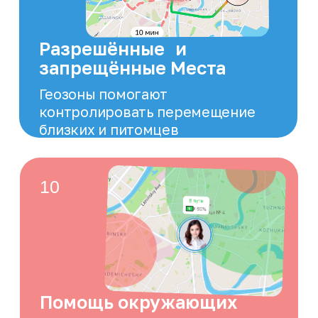
Инвалидное кресло
Поможем разместиться в
автомобиле или направим авто со
специальным оборудованием
Защитник
С услугой «Защитник» клиент будет
под надёжной охраной специально
обученного Сопровождающего на
протяжении всего пути