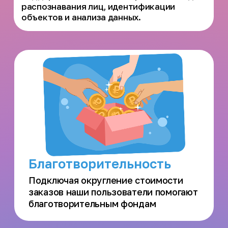
GPS-метки
GPS-метки и специальные
ошейники позволяют
отслеживать
местоположение питомцев в
режиме реального времени
Защитник
Квалифицированный
Сопровождающий с
необходимым опытом и
удостоверением обеспечит
безопасность