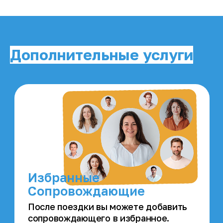
заказов наши пользователи помогают
благотворительным фондам
Дополнительные услуги
Мотиватор
Ежедневные персонализированные
задания помогут: ставить и достигать
личные цели, формировать полезные
привычки, повышать продуктивность и
уверенность в себе