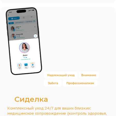
Питомцы
Мы обеспечиваем полный спектр услуг
(перевозка, выгул, дрессировка и передержка),
чтобы ваши любимцы — пушистые, пернатые или
чешуйчатые — чувствовали себя комфортно и
безопасно, где бы вы ни были
Заказать