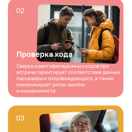
Забота на расстоянии
Функции локатора: трансляция звука —
прослушивание окружения устройства
в реальном времени; видеотрансляция
— просмотр видео с камеры
устройства для контроля
безопасности
09
Разрешённые и
запрещённые Места
Геозоны помогают
контролировать перемещение
близких и питомцев
10