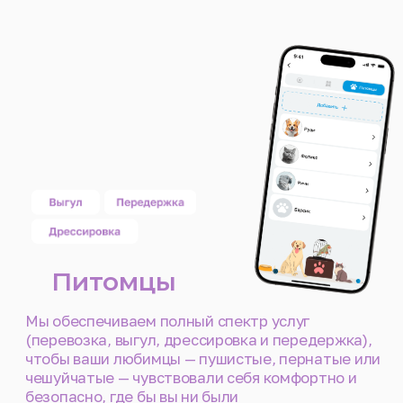
Видеотрансляция
салона
Автоматически активируется с
началом поездки и доступна в
режиме реального времени до
прибытия
04
Фото- и видеоотчет
Сопровождающий отправляет
фотоотчеты до и после поездки. Все
материалы, включая запись
трансляции салона, сохраняются в
истории заказов