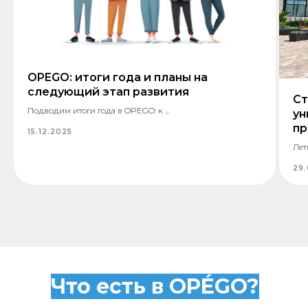
OPEGO: итоги года и планы на
следующий этап развития
Ст
Подводим итоги года в OPEGO: к ...
ун
пр
15.12.2025
Лет
29.
Сопровождение
Наши сопровождающие встретят вас, ваших
близких или питомцев прямо у двери, помогут
донести багаж, довезут и проводят до места
назначения, обеспечивая помощь и защиту на
всем пути.
Мы — не такси. Мы — новая эра сопровождения!
Что есть в OPÉGO?
в разработке...