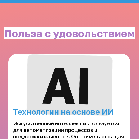
Эта функция поможет
анализировать перемещения
и находить утерянные вещи
при необходимости
Экстренный
контакт
Функция отправит
координаты о текущем
маршруте доверенному
контакту, а затем запустит
и отправит ему
видеозапись