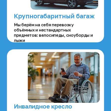
Код
заказа
Сверка кодов перед
поездкой позволит
Пассажиру убедиться, что он
садится в нужный
автомобиль
Трансляция
салона
В любой момент можно
проверить, что
происходит внутри авто