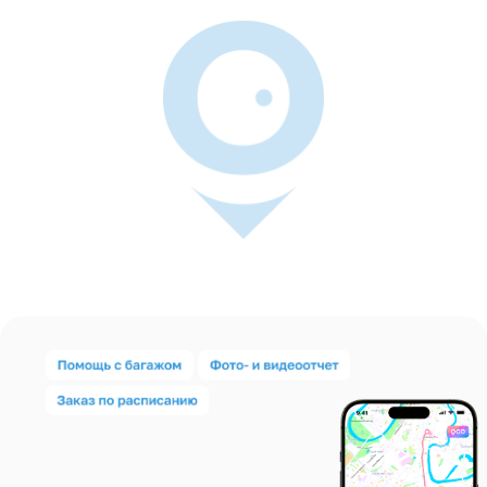
Сиделка
Комплексный уход 24/7 для ваших близких:
медицинское сопровождение (контроль здоровья,
помощь в приёме лекарств, выполнение врачебных
рекомендаций), бытовая поддержка (приготовление
пищи, уборка, гигиенические процедуры),
эмоциональная забота (общение, психологическая
поддержка, создание комфортной среды)
в разработке...