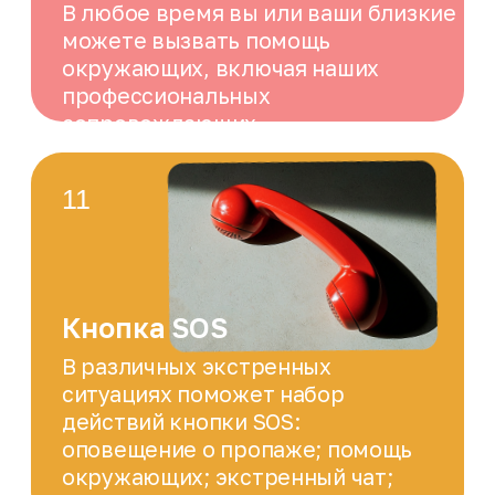
Перевозка собаки-
поводыря
Поездки с собакой-поводырём не требуют
дополнительной оплаты за питомца.
Сопровождающие помогут пассажиру и
питомцу устроиться в машине, а затем
проведут их до нужного места или укажут
правильное направление
Польза с удовольствием