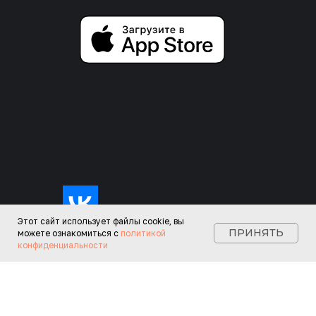
Этот сайт использует файлы
cookie
, вы
ПРИНЯТЬ
можете ознакомиться с
политикой
конфиденциальности
OPEGO ® Все права защищены © 2026
ООО "ОПЕГО" ОГРН: 1241600060294
ИНН: 1684023421 КПП: 168401001